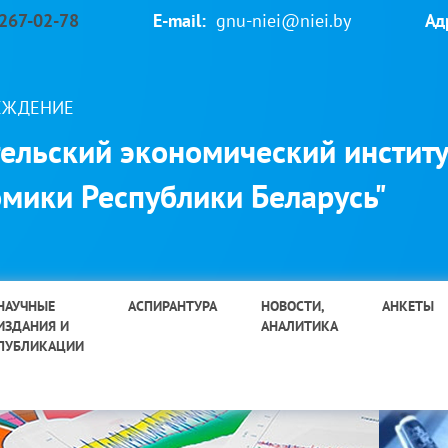
 267-02-78
E-mail:
gnu-niei@niei.by
Ад
РЕЖДЕНИЕ
ельский экономический институ
мики Республики Беларусь"
НАУЧНЫЕ
АСПИРАНТУРА
НОВОСТИ,
АНКЕТЫ
ИЗДАНИЯ И
АНАЛИТИКА
ПУБЛИКАЦИИ