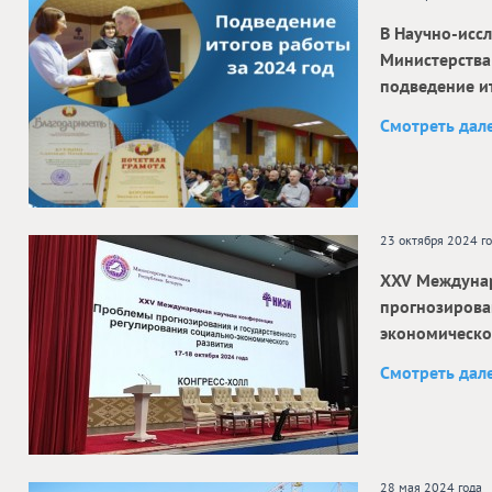
В Научно-исс
Министерства
подведение и
Смотреть дал
23 октября 2024 г
ХXV Междуна
прогнозирова
экономическо
Смотреть дал
28 мая 2024 года