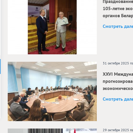
Празднование
105‑летие эк
органов Бела
Смотреть дал
31 октября 2025 г
ХXVI Междуна
прогнозирова
экономическог
Смотреть дал
29 октября 2025 г