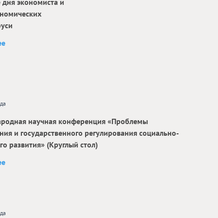
 дня экономиста и
ономических
руси
ее
ода
родная научная конференция «Проблемы
ния и государственного регулирования социально-
о развития» (Круглый стол)
ее
ода