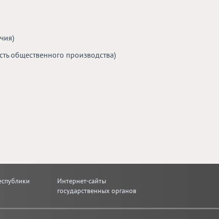
чия)
ь общественного производства)
еспублики
Интернет-сайты
государственных органов