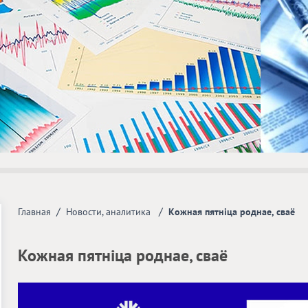
/
/
Главная
Новости, аналитика
Кожная пятніца роднае, сваё
Кожная пятніца роднае, сваё