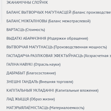
ЭКАНАМIЧНЫ СЛОЎНIК
БАЛАНС ВЫТВОРЧЫХ МАГУТНАСЦЕЙ (Баланс производстве
БАЛАНС МІЖГАЛІНОВЫ (Баланс межотраслевой)
ВАРТАСЦЬ (Стоимость)
ВЫДАТКІ АБАРАЧЭННЯ (Издержки обращения)
ВЫТВОРЧАЯ МАГУТНАСЦЬ (Производственная мощность)
ГАСПАДАРЧА-РАЗЛІКОВАЯ ЭФЕКТЫЎНАСЦЬ (Хозрасчетная э
ГАЛIНА НАВУКI (Отрасль науки)
ДАБРАБЫТ (Благосостояние)
ЗНЕШНІ ГАНДАЛЬ (Внешняя торговля)
КАПІТАЛЬНЫЯ УКЛАДАННІ (Капитальные вложения)
ЛАД ЖЫЦЦЯ (Образ жизни)
МАТЭРЫЯЛАЁМІСТАСЦЬ (Материалоемкость)