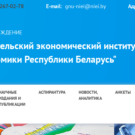
 267-02-78
E-mail:
gnu-niei@niei.by
Ад
РЕЖДЕНИЕ
ельский экономический институ
мики Республики Беларусь"
НАУЧНЫЕ
АСПИРАНТУРА
НОВОСТИ,
АНКЕТЫ
ИЗДАНИЯ И
АНАЛИТИКА
ПУБЛИКАЦИИ