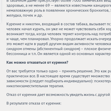
В табачном дыме присутствует более 7000 химических вещ
здоровью, а не менее 69 — являются известными канцерог
немаловажную роль в появлении хронических бронхитов, з
желудка, почек и др.
Курение и никотин, входящий в состав табака, вызывает п
человек начал курить, он уже не может чувствовать себя х
возникает тогда, когда человек теряет контроль над потр
и чаще, чем планировал. Упорно продолжает искать очеред
это может идти в ущерб другим видам активности человека
синдром отмены (абстинентный синдром) – плохое физичес
бессонница и т.п. Он является одной из основных характе
Как можно отказаться от курения?
От вас требуется только одно – принять решение. Это как р
практически все. В настоящее время существует множеств
зависимости (следует подбирать индивидуально): психотера
никотинзаместительная терапия.
Отказ от курения дает возможность увидеть жизнь с другой
В результате отказа от курения: