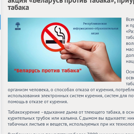
акция «Беларусь против табака», при
табака
Все
и п
«Ра
таб
вол
мас
доп
нац
Осн
осв
таб
организм человека, о способах отказа от курения, потре
использования электронных систем курения, систем для п
помощь в отказе от курения.
Табакокурение –вдыхание дыма от тлеющего табака, в осно
курительных трубок или кальяна. С дымом вы вдыхаете: ник
табачных листьев и веществ, используемых при их техноло