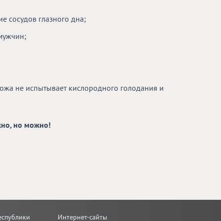
ие сосудов глазного дна;
мужчин;
кожа не испытывает кислородного голодания и
жно, но можно!
еспублики
Интернет-сайты