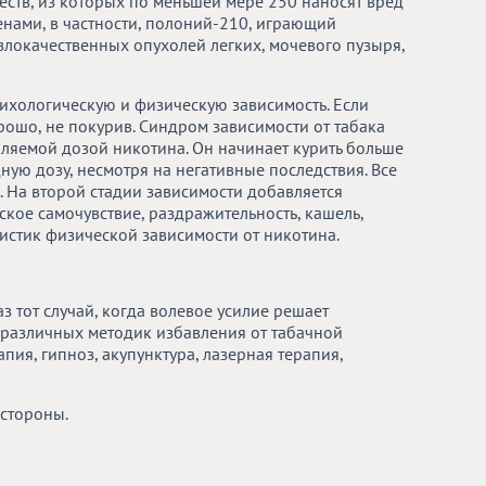
еств, из которых по меньшей мере 250 наносят вред
енами, в частности, полоний-210, играющий
локачественных опухолей легких, мочевого пузыря,
сихологическую и физическую зависимость. Если
орошо, не покурив. Синдром зависимости от табака
ебляемой дозой никотина. Он начинает курить больше
ную дозу, несмотря на негативные последствия. Все
. На второй стадии зависимости добавляется
кое самочувствие, раздражительность, кашель,
ристик физической зависимости от никотина.
аз тот случай, когда волевое усилие решает
о различных методик избавления от табачной
пия, гипноз, акупунктура, лазерная терапия,
 стороны.