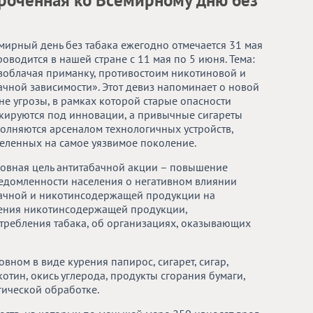
уроченная ко Всемирному дню без
мирный день без табака ежегодно отмечается 31 мая
роводится в нашей стране с 11 мая по 5 июня. Тема:
зоблачая приманку, противостоим никотиновой и
ачной зависимости». Этот девиз напоминает о новой
не угрозы, в рамках которой старые опасности
кируются под инновации, а привычные сигареты
олняются арсеналом технологичных устройств,
еленных на самое уязвимое поколение.
овная цель антитабачной акции – повышение
едомленности населения о негативном влиянии
ачной и никотинсодержащей продукции на
бления никотинсодержащей продукции,
отребления табака, об организациях, оказывающих
вном в виде курения папирос, сигарет, сигар,
отин, окись углерода, продукты сгорания бумаги,
гической обработке.