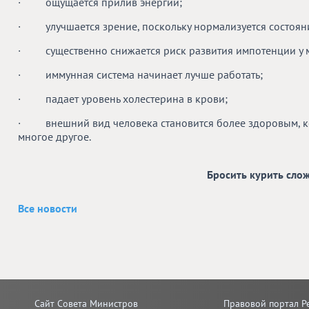
·
ощущается прилив энергии;
·
улучшается зрение, поскольку нормализуется состоян
·
существенно снижается риск развития импотенции у 
·
иммунная система начинает лучше работать;
·
падает уровень холестерина в крови;
·
внешний вид человека становится более здоровым, 
многое другое.
Бросить курить сло
Все новости
Сайт Совета Министров
Правовой портал Р