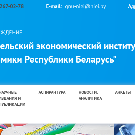
 267-02-78
E-mail:
gnu-niei@niei.by
Ад
РЕЖДЕНИЕ
ельский экономический институ
мики Республики Беларусь"
НАУЧНЫЕ
АСПИРАНТУРА
НОВОСТИ,
АНКЕТЫ
ИЗДАНИЯ И
АНАЛИТИКА
ПУБЛИКАЦИИ