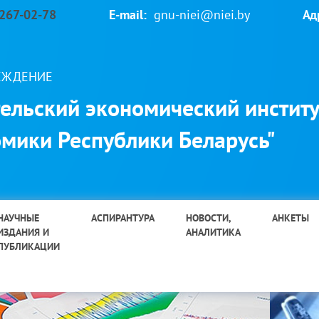
 267-02-78
E-mail:
gnu-niei@niei.by
Ад
РЕЖДЕНИЕ
ельский экономический институ
мики Республики Беларусь"
НАУЧНЫЕ
АСПИРАНТУРА
НОВОСТИ,
АНКЕТЫ
ИЗДАНИЯ И
АНАЛИТИКА
ПУБЛИКАЦИИ