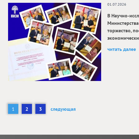
01.07.2026
В Научно‑исс
Министерства
торжество, п
экономически
читать далее
1
2
3
следующая