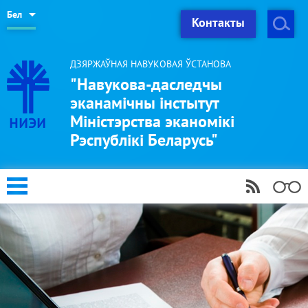
Бел
Контакты
ДЗЯРЖАЎНАЯ НАВУКОВАЯ ЎСТАНОВА
"Навукова-даследчы
эканамічны інстытут
Міністэрства эканомікі
Рэспублікі Беларусь"