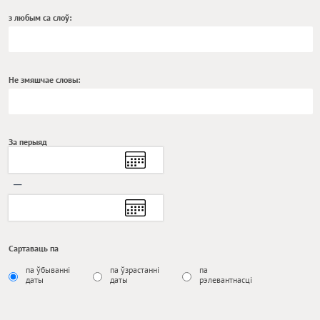
з любым са слоў:
Не змяшчае словы:
За перыяд
─
Сартаваць па
па ўбыванні
па ўзрастанні
па
даты
даты
рэлевантнасці