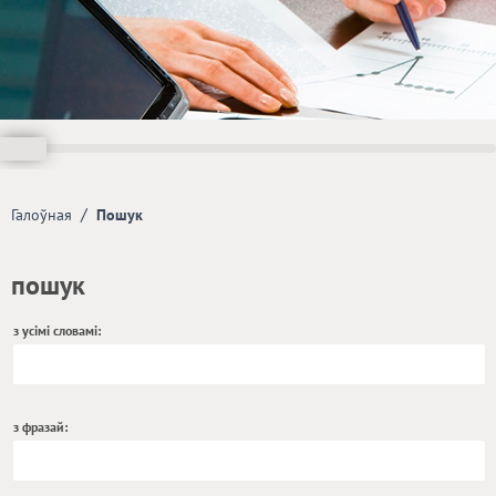
/
Галоўная
Пошук
пошук
з усімі словамі:
з фразай: